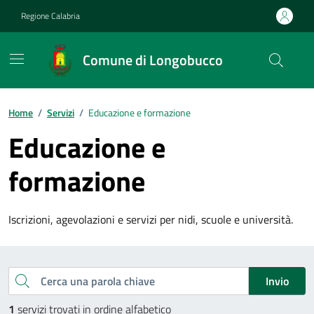
Vai ai contenuti
Vai al footer
Regione Calabria
Comune di Longobucco
Home
/
Servizi
/
Educazione e formazione
Educazione e
formazione
Iscrizioni, agevolazioni e servizi per nidi, scuole e università.
Esplora tutti i servizi
Cerca una parola chiave
Invio
1
servizi trovati in ordine alfabetico