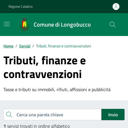
Vai ai contenuti
Vai al footer
Regione Calabria
Comune di Longobucco
Home
/
Servizi
/
Tributi, finanze e contravvenzioni
Tributi, finanze e
contravvenzioni
Tasse e tributi su immobili, rifiuti, affissioni e pubblicità
Esplora tutti i servizi
Cerca una parola chiave
Invio
1
servizi trovati in ordine alfabetico