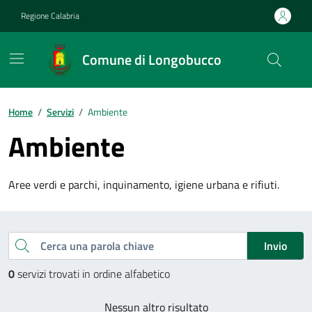
Vai ai contenuti
Vai al footer
Regione Calabria
Comune di Longobucco
Home
/
Servizi
/
Ambiente
Ambiente
Aree verdi e parchi, inquinamento, igiene urbana e rifiuti.
Esplora tutti i servizi
Cerca una parola chiave
Invio
0
servizi trovati in ordine alfabetico
Nessun altro risultato