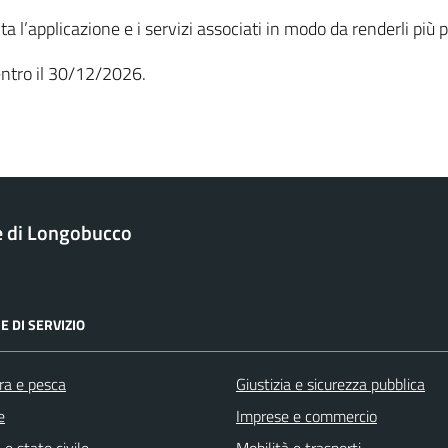
ta l’applicazione e i servizi associati in modo da renderli più 
entro il 30/12/2026.
 di Longobucco
E DI SERVIZIO
ra e pesca
Giustizia e sicurezza pubblica
e
Imprese e commercio
e stato civile
Mobilità e trasporti