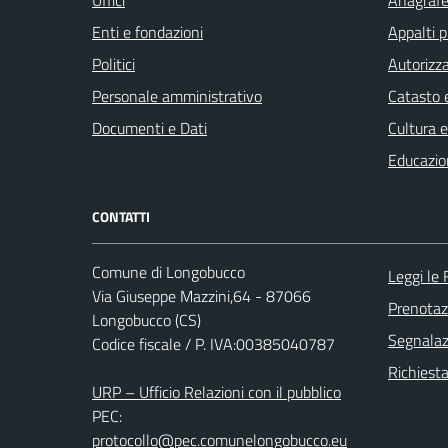
Enti e fondazioni
Appalti p
Politici
Autorizza
Personale amministrativo
Catasto e
Documenti e Dati
Cultura 
Educazio
CONTATTI
Comune di Longobucco
Leggi le
Via Giuseppe Mazzini,64 - 87066
Prenota
Longobucco (CS)
Segnalazi
Codice fiscale / P. IVA:00385040787
Richiest
URP – Ufficio Relazioni con il pubblico
PEC:
protocollo@pec.comunelongobucco.eu