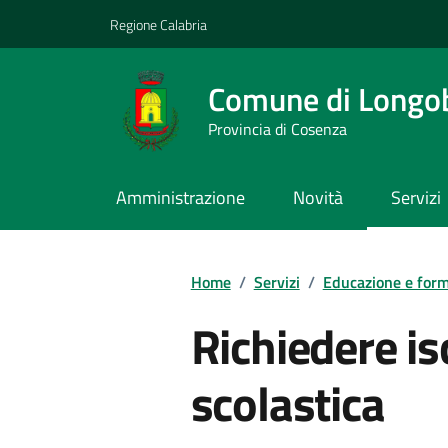
Vai ai contenuti
Vai al footer
Regione Calabria
Comune di Longo
Provincia di Cosenza
Amministrazione
Novità
Servizi
Home
/
Servizi
/
Educazione e for
Richiedere is
scolastica