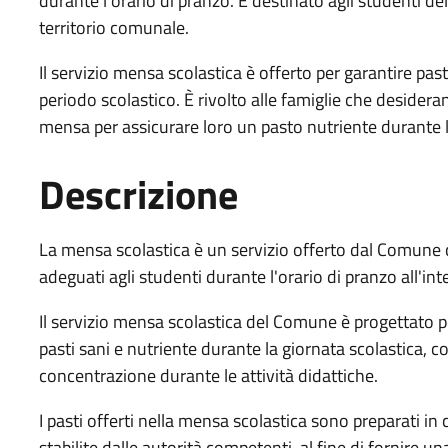
durante l'orario di pranzo. È destinato agli studenti del
territorio comunale.
Il servizio mensa scolastica è offerto per garantire pasti
periodo scolastico. È rivolto alle famiglie che desideran
mensa per assicurare loro un pasto nutriente durante l
Descrizione
La mensa scolastica è un servizio offerto dal Comune con
adeguati agli studenti durante l'orario di pranzo all'i
Il servizio mensa scolastica del Comune è progettato p
pasti sani e nutriente durante la giornata scolastica, c
concentrazione durante le attività didattiche.
I pasti offerti nella mensa scolastica sono preparati in
stabilite dalle autorità competenti, al fine di fornire 