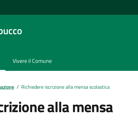
bucco
Vivere il Comune
mazione
/
Richiedere iscrizione alla mensa scolastica
crizione alla mensa