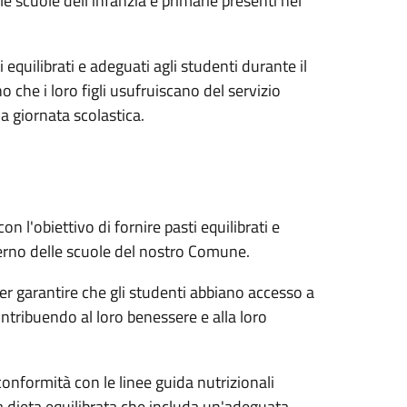
le scuole dell'infanzia e primarie presenti nel
 equilibrati e adeguati agli studenti durante il
o che i loro figli usufruiscano del servizio
a giornata scolastica.
 l'obiettivo di fornire pasti equilibrati e
nterno delle scuole del nostro Comune.
er garantire che gli studenti abbiano accesso a
ontribuendo al loro benessere e alla loro
 conformità con le linee guida nutrizionali
una dieta equilibrata che includa un'adeguata