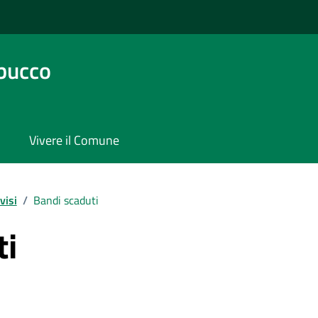
bucco
Vivere il Comune
visi
/
Bandi scaduti
ti