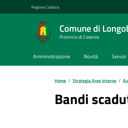
Vai ai contenuti
Vai al footer
Regione Calabria
Comune di Longo
Provincia di Cosenza
Amministrazione
Novità
Servizi
Home
/
Strategia Aree Interne
/
Av
Bandi scadu