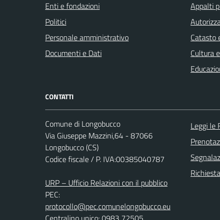
Enti e fondazioni
Appalti p
Politici
Autorizza
Personale amministrativo
Catasto e
Documenti e Dati
Cultura 
Educazio
CONTATTI
Comune di Longobucco
Leggi le
Via Giuseppe Mazzini,64 - 87066
Prenota
Longobucco (CS)
Segnalazi
Codice fiscale / P. IVA:00385040787
Richiest
URP – Ufficio Relazioni con il pubblico
PEC:
protocollo@pec.comunelongobucco.eu
Centralino unico: 0983 72505