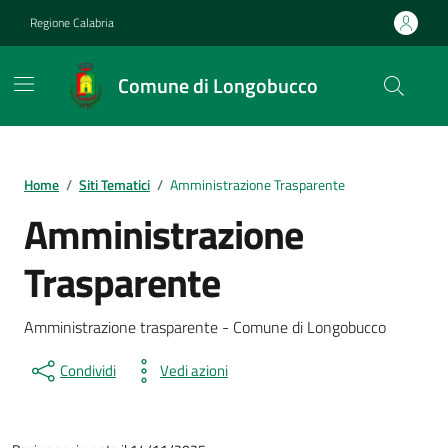
Vai ai contenuti
Vai al footer
Regione Calabria
Comune di Longobucco
Home
/
Siti Tematici
/
Amministrazione Trasparente
Amministrazione
Trasparente
Amministrazione trasparente - Comune di Longobucco
Condividi
Vedi azioni