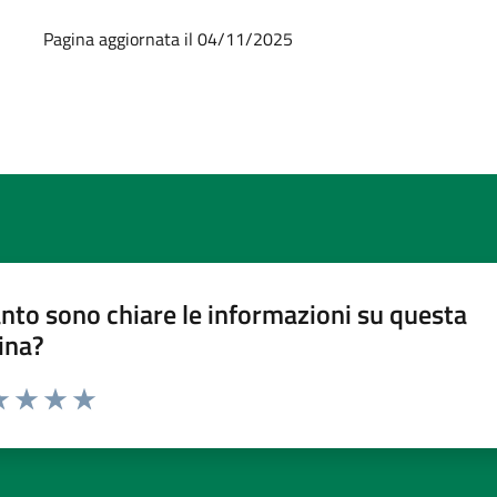
Pagina aggiornata il 04/11/2025
nto sono chiare le informazioni su questa
ina?
a 1 stelle su 5
luta 2 stelle su 5
Valuta 3 stelle su 5
Valuta 4 stelle su 5
Valuta 5 stelle su 5