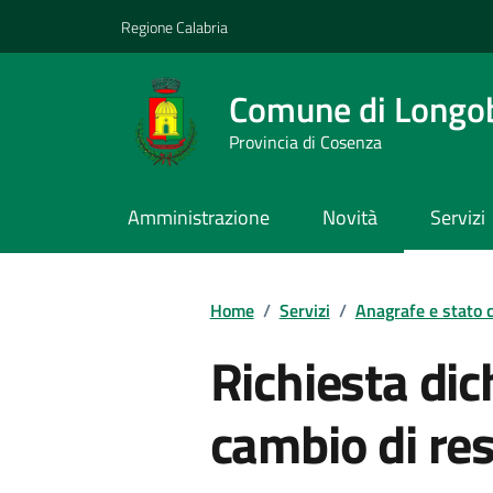
Vai ai contenuti
Vai al footer
Regione Calabria
Comune di Longo
Provincia di Cosenza
Amministrazione
Novità
Servizi
Home
/
Servizi
/
Anagrafe e stato c
Richiesta dic
cambio di re