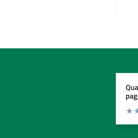
Qua
pag
Valut
Va