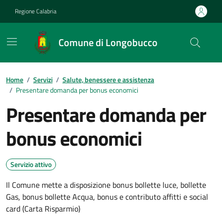
Vai ai contenuti
Vai al footer
Regione Calabria
Comune di Longobucco
Home
/
Servizi
/
Salute, benessere e assistenza
/
Presentare domanda per bonus economici
Presentare domanda per
bonus economici
Servizio attivo
Il Comune mette a disposizione bonus bollette luce, bollette
Gas, bonus bollette Acqua, bonus e contributo affitti e social
card (Carta Risparmio)