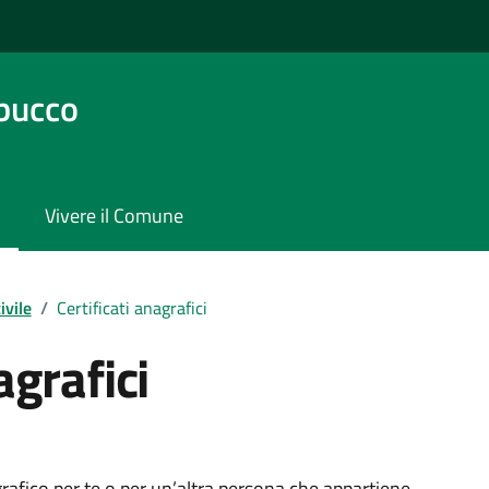
bucco
Vivere il Comune
ivile
/
Certificati anagrafici
agrafici
grafico per te o per un’altra persona che appartiene