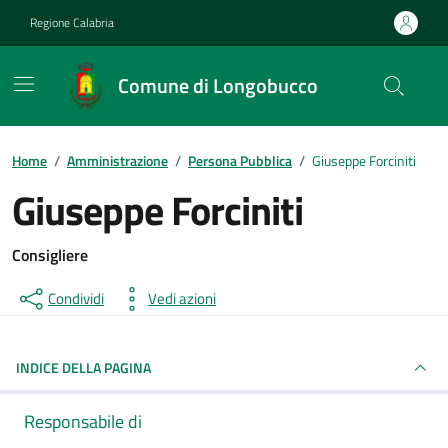
Vai ai contenuti
Vai al footer
Regione Calabria
Comune di Longobucco
Home
/
Amministrazione
/
Persona Pubblica
/
Giuseppe Forciniti
Giuseppe Forciniti
Consigliere
Condividi
Vedi azioni
INDICE DELLA PAGINA
Responsabile di