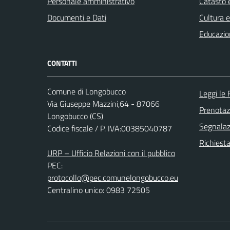
Personale amministrativo
Catasto e
Documenti e Dati
Cultura 
Educazio
CONTATTI
Comune di Longobucco
Leggi le
Via Giuseppe Mazzini,64 - 87066
Prenota
Longobucco (CS)
Segnalazi
Codice fiscale / P. IVA:00385040787
Richiest
URP – Ufficio Relazioni con il pubblico
PEC:
protocollo@pec.comunelongobucco.eu
Centralino unico: 0983 72505