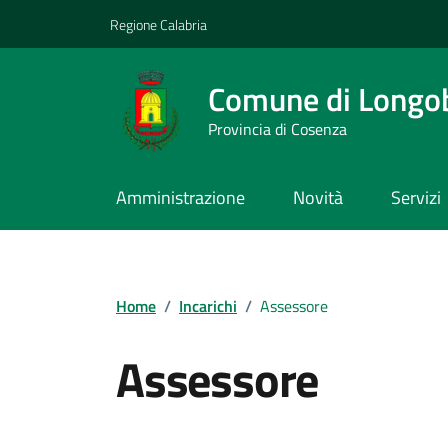
Vai ai contenuti
Vai al footer
Regione Calabria
Comune di Longo
Provincia di Cosenza
Amministrazione
Novità
Servizi
Home
/
Incarichi
/
Assessore
Assessore