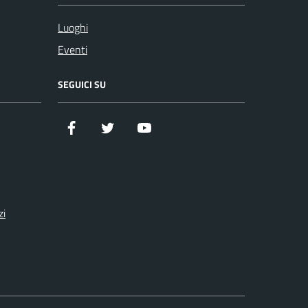
Luoghi
Eventi
SEGUICI SU
Facebook
Twitter
YouTube
zi