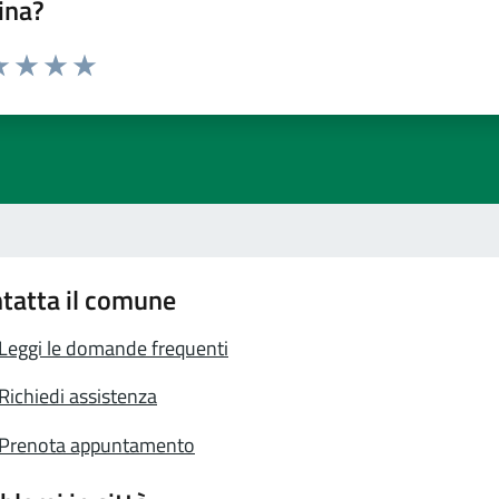
ina?
a 1 stelle su 5
luta 2 stelle su 5
Valuta 3 stelle su 5
Valuta 4 stelle su 5
Valuta 5 stelle su 5
tatta il comune
Leggi le domande frequenti
Richiedi assistenza
Prenota appuntamento