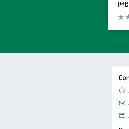
pag
Valut
Va
Con