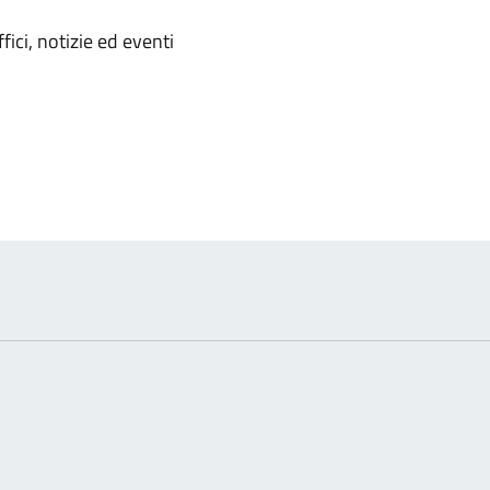
'argomento
ici, notizie ed eventi