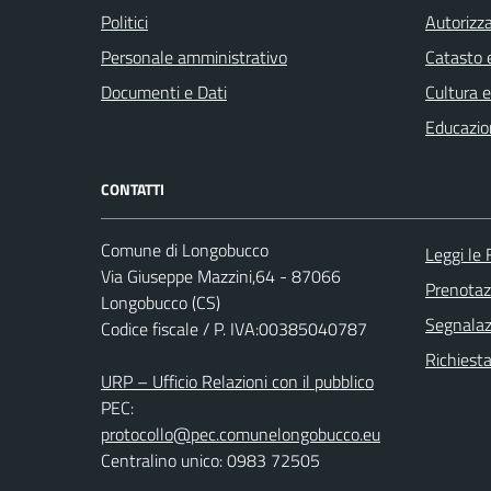
Politici
Autorizza
Personale amministrativo
Catasto e
Documenti e Dati
Cultura 
Educazio
CONTATTI
Comune di Longobucco
Leggi le
Via Giuseppe Mazzini,64 - 87066
Prenota
Longobucco (CS)
Segnalazi
Codice fiscale / P. IVA:00385040787
Richiest
URP – Ufficio Relazioni con il pubblico
PEC:
protocollo@pec.comunelongobucco.eu
Centralino unico: 0983 72505