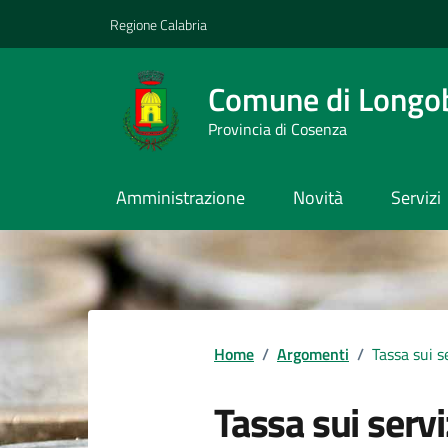
Vai ai contenuti
Vai al footer
Regione Calabria
Comune di Longo
Provincia di Cosenza
Amministrazione
Novità
Servizi
Home
/
Argomenti
/
Tassa sui s
Tassa sui servi