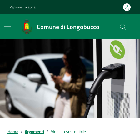
Vai ai contenuti
Vai al footer
Regione Calabria
Comune di Longobucco
Home
/
Argomenti
/
Mobilità sostenibile