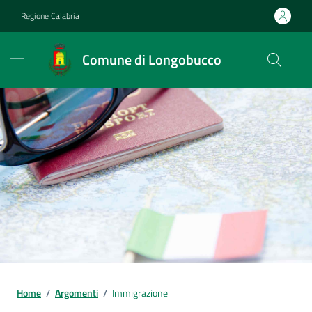
Vai ai contenuti
Vai al footer
Regione Calabria
Comune di Longobucco
Home
/
Argomenti
/
Immigrazione