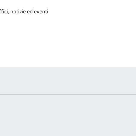
'argomento
ici, notizie ed eventi