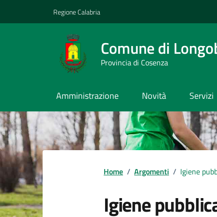
Vai ai contenuti
Vai al footer
Regione Calabria
Comune di Longo
Provincia di Cosenza
Amministrazione
Novità
Servizi
Home
/
Argomenti
/
Igiene pubb
Igiene pubblic