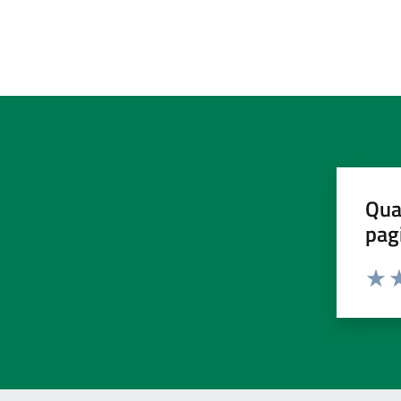
Qua
pag
Valut
Va