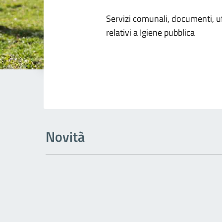
Dettagli dell
Servizi comunali, documenti, uff
relativi a Igiene pubblica
Novità