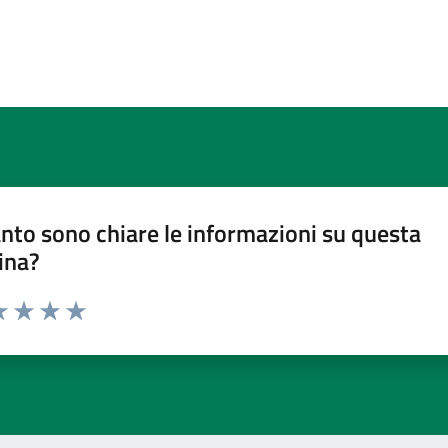
nto sono chiare le informazioni su questa
ina?
a 1 stelle su 5
luta 2 stelle su 5
Valuta 3 stelle su 5
Valuta 4 stelle su 5
Valuta 5 stelle su 5