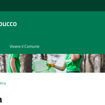
bucco
Vivere il Comune
lica
a