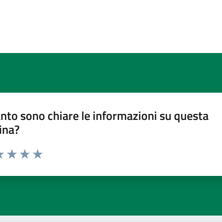
nto sono chiare le informazioni su questa
ina?
a 1 stelle su 5
luta 2 stelle su 5
Valuta 3 stelle su 5
Valuta 4 stelle su 5
Valuta 5 stelle su 5