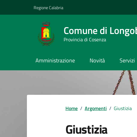
Vai ai contenuti
Vai al footer
Regione Calabria
Comune di Longo
Provincia di Cosenza
Amministrazione
Novità
Servizi
Home
/
Argomenti
/
Giustizia
Giustizia