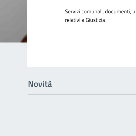
Dettagli dell
Servizi comunali, documenti, uff
relativi a Giustizia
Novità