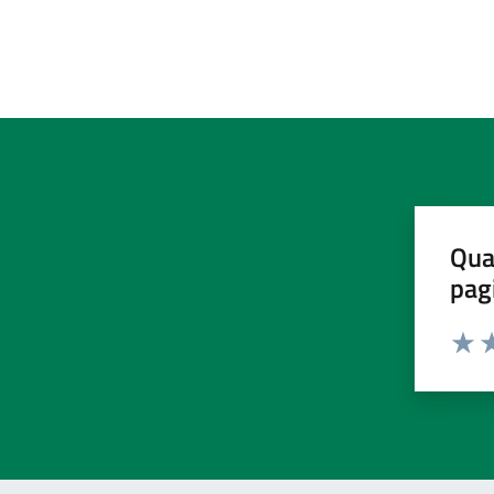
Qua
pag
Valut
Va