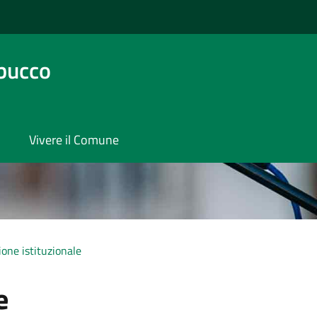
bucco
Vivere il Comune
one istituzionale
e