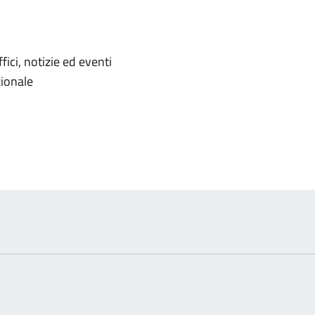
'argomento
ici, notizie ed eventi
zionale