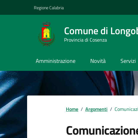
Vai ai contenuti
Vai al footer
Regione Calabria
Comune di Longo
Provincia di Cosenza
Amministrazione
Novità
Servizi
Home
/
Argomenti
/
Comunicazi
Comunicazion