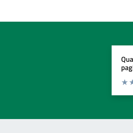
Qua
pag
Valut
Va