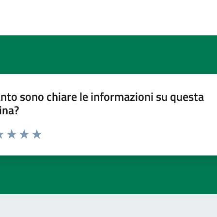
nto sono chiare le informazioni su questa
ina?
a 1 stelle su 5
luta 2 stelle su 5
Valuta 3 stelle su 5
Valuta 4 stelle su 5
Valuta 5 stelle su 5