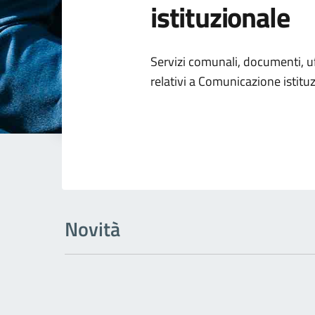
istituzionale
Dettagli dell
Servizi comunali, documenti, uff
relativi a Comunicazione istitu
Novità